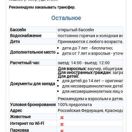
Дополнительное место – 2 (доп. кровать).
Рекомендуем заказывать трансфер.
Площадь – 129 кв.м.
Балкон – да.
Остальное
Мебель – 2-спальная кровать, две 1-спальные кровати,
прикроватные тумбочки, журнальный столик, диван, 2
кресла, комод.
Бассейн
открытый бассейн
Оборудование – телефон, телевизор со спутниковым
Водоснабжение
постоянно горячая и холодная вода
телевидением, мини-бар, сейф, кондиционер, утюг,
Дети
Принимаются с любого возраста. Дети
холодильник, кофемашина, электрочайник.
дети до 7 лет - бесплатно;
Покрытие пола – ламинат.
Дополнительное место
дети от 7 лет и взрослые - уточняй
Санузел – ванна или душевая кабина, фен, халат, тапочки,
набор банных принадлежностей, комплект полотенец.
Расчетный час
заезд: 14:00 - выезд: 12:00
Wi-Fi.
Для взрослых:
ваучер, общегражданс
Сервис:
Для иностранных граждан
: загранпа
- уборка номера – ежедневно;
Для детей:
для детей до 14 лет – оригинал св
- смена белья – 1 раз в 3 дня;
Документы для заезда
для несовершеннолетних детей в со
- смена полотенец – ежедневно.
для несовершеннолетних лиц от 14
4-местный 3-комнатный номер «Апартаменты»
Рекомендуем и взрослым и детям бра
Количество основных мест – 4.
Условия бронирования
100% предоплата
Дополнительное место – 3 (доп. кровать).
Адрес
Российская Федерация, Краснодарский 
Площадь – 184 кв.м.
Животные
Балкон – да.
Интернет по Wi-Fi
Мебель – 2-спальные кровати, прикроватные тумбочки,
журнальный столик, мягкая мебель, стол на 4 персоны,
Парковка