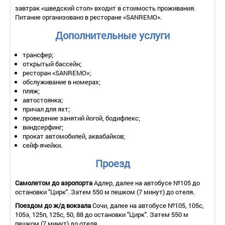
- смена белья – 1 раз в 3 дня;
завтрак «шведский стол» входит в стоимость проживания.
- смена полотенец – ежедневно.
Питание организовано в ресторане «SANREMO».
2-местный 2-комнатный номер «Люкс Премиум»
Дополнительные услуги
Количество основных мест – 2.
Дополнительное место – 2 (доп. кровать).
трансфер;
Площадь – 75 кв.м.
открытый бассейн;
Балкон – да.
ресторан «SANREMO»;
Мебель – 2-спальная кровать, прикроватные тумбочки, стол
обслуживание в номерах;
на 4 персоны, стулья, мягкая мебель, журнальный столик,
пляж;
комод.
автостоянка;
борудование – телефон, телевизор со спутниковым
причал для яхт;
телевидением, мини-бар, сейф, кондиционер, утюг,
проведение занятий йогой, бодифлекс;
холодильник, кофемашина, электрочайник.
виндсерфинг;
Покрытие пола – ламинат.
прокат автомобилей, аквабайков;
Санузел – ванна или душевая кабина, фен, халат, тапочки,
сейф-ячейки.
набор банных принадлежностей, комплект полотенец.
Wi-Fi.
Проезд
Сервис:
- уборка номера – ежедневно;
Самолетом до аэропорта
- смена белья – 1 раз в 3 дня;
Адлер, далее на автобусе №105 до
остановки "Цирк". Затем 550 м пешком (7 минут) до отеля.
- смена полотенец – ежедневно.
4-местный 3-комнатный номер «Семейный Люкс»
Поездом до ж/д вокзала
Сочи, далее на автобусе №105, 105с,
105э, 125п, 125с, 50, 88 до остановки "Цирк". Затем 550 м
Количество основных мест – 4.
пешком (7 минут) до отеля.