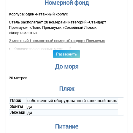
Номерной фонд
Корпуса: один 4-этажный корпус
Отель располагает 28 номерами категорий «Стандарт
Премиум», «Люкс Премиум», «Семейный Люкс»,
«Апартаменты».
2-местный 1-комнатный номер «Стандарт Премиум»
Количество основных мест – 2.
Развернуть
Дополнительное место – 2 (доп. кровать).
Площадь – 32 кв.м.
Балкон – да.
До моря
Мебель – 2-спальная кровать или две 1-спальные кровати,
прикроватные тумбочки, журнальный столик, мягкое кресло,
20 метров
комод.
Оборудование – телефон, телевизор со спутниковым
Пляж
телевидением, мини-бар, сейф, кондиционер, утюг,
холодильник, кофемашина, электрочайник.
Пляж
собственный оборудованный галечный пляж
Покрытие пола – ламинат.
Зонты
да
Санузел – ванна или душевая кабина, фен, халат, тапочки,
Лежаки
да
набор банных принадлежностей, комплект полотенец.
Wi-Fi.
Сервис:
Питание
- уборка номера – ежедневно;