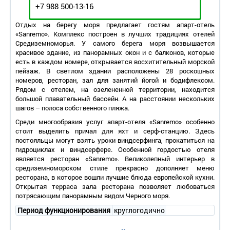
+7 988 500-13-16
Отдых на берегу моря предлагает гостям апарт-отель
«Sanremo». Комплекс построен в лучших традициях отелей
Средиземноморья. У самого берега моря возвышается
красивое здание, из панорамных окон и с балконов, которые
есть в каждом номере, открывается восхитительный морской
пейзаж. В светлом здании расположены 28 роскошных
номеров, ресторан, зал для занятий йогой и бодифлексом.
Рядом с отелем, на озелененной территории, находится
большой плавательный бассейн. А на расстоянии нескольких
шагов – полоса собственного пляжа.
Среди многообразия услуг апарт-отеля «Sanremo» особенно
стоит выделить причал для яхт и серф-станцию. Здесь
постояльцы могут взять уроки виндсерфинга, прокатиться на
гидроциклах и виндсерфере. Особенной гордостью отеля
является ресторан «Sanremo». Великолепный интерьер в
средиземноморском стиле прекрасно дополняет меню
ресторана, в которое вошли лучшие блюда европейской кухни.
Открытая терраса зала ресторана позволяет любоваться
потрясающим панорамным видом Черного моря.
Период функционирования
круглогодично