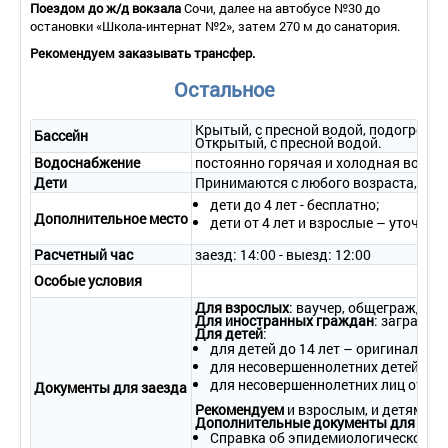
Поездом до ж/д вокзала
Сочи, далее на автобусе №30 до
2-местный 1-комнатный «Стандарт»
остановки «Школа-интернат №2», затем 270 м до санатория.
Количество основных мест – 2.
Рекомендуем заказывать трансфер.
Дополнительное место – 1.
Площадь – 17 кв.м.
Остальное
Балкон – да.
Мебель – одна двуспальная кровать или две раздельные
кровати, прикроватные тумбочки, туалетный столик,
Крытый, с пресной водой, подогрева
Бассейн
Открытый, с пресной водой.
зеркало, шкаф, стул, журнальный столик.
Водоснабжение
Оборудование – кондиционер, телевизор, телефон,
постоянно горячая и холодная вода
холодильник, электрочайник и набор посуды, сейф.
Дети
Принимаются с любого возраста, лече
Покрытие пола – ковровое покрытие.
дети до 4 лет - бесплатно;
Санузел – умывальник, зеркало, унитаз, душ с поддоном,
Дополнительное место
дети от 4 лет и взрослые – уточняй
косметическое увеличивающее зеркало, фен,
полотенцесушитель, косметические принадлежности,
Расчетный час
заезд: 14:00 - выезд: 12:00
полотенца, халат, тапочки.
Особые условия
Wi - Fi .
Сервис:
Для взрослых
: ваучер, общегражданс
Для иностранных граждан
: загранпа
- уборка номера – ежедневно;
Для детей
:
для детей до 14 лет – оригинал сви
- смена белья – 1 раз в 3 дня;
для несовершеннолетних детей в со
- смена полотенец – 1 раз в 3 дня.
для несовершеннолетних лиц от 14
Документы для заезда
2-местный 2-комнатный «Комфорт» корп. 8 без балк.
Рекомендуем
и взрослым, и детям бр
Дополнительные документы для зае
Количество основных мест – 2.
Cправка об эпидемиологическом окр
Дополнительное место – 1-2.