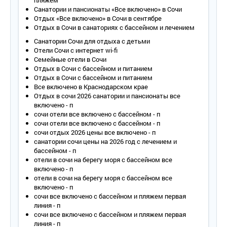
пляжем
Wi - Fi .
Санатории и пансионаты «Все включено» в Сочи
Сервис:
Отдых «Все включено» в Сочи в сентябре
Отдых в Сочи в санаториях с бассейном и лечением
- уборка номера – ежедневно;
- смена белья – 1 раз в 3 дня;
Санатории Сочи для отдыха с детьми
- смена полотенец – 1 раз в 3 дня.
Отели Сочи с интернет wi-fi
Семейные отели в Сочи
2-местный 3-комнатный «Апартамент»
Отдых в Сочи с бассейном и питанием
Корпус № 2: с видом на море, площадь 47 кв.м, веранда.
Отдых в Сочи с бассейном и питанием
Корпус № 4, 5, 6, 7: с видом на море, площадь – 78 кв.м,
Все включено в Краснодарском крае
балкон.
Отдых в сочи 2026 санатории и пансионаты все
Количество основных мест – 2.
включено - п
Дополнительное место – 1-2.
сочи отели все включено с бассейном - п
Площадь – 47 кв.м в корп. 2; 78 кв.м в корп. 4-7.
сочи отели все включено с бассейном - п
Балкон – да, роскошный балкон или терраса, с мебелью,
сочи отдых 2026 цены все включено - п
мягкой качелей.
санатории сочи цены на 2026 год с лечением и
Мебель – одна двуспальная кровать, прикроватные
бассейном - п
тумбочки, туалетный столик, зеркало в первой спальне, одна
отели в сочи на берегу моря с бассейном все
двуспальная кровать, прикроватные тумбочки, туалетный
включено - п
столик, зеркало во второй спальне, шкаф, стул, журнальный
отели в сочи на берегу моря с бассейном все
столик, мягкие диваны в гостиной, комод, обеденный стол и
включено - п
стулья, кухонная мебель с посудой и техникой.
сочи все включено с бассейном и пляжем первая
Оборудование – кондиционер, телевизор, телефон,
линия - п
холодильник, электрочайник и набор посуды, сейф.
сочи все включено с бассейном и пляжем первая
Покрытие пола – ковровое покрытие.
линия - п