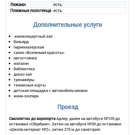
- уборка номера – ежедневно;
Лежаки
есть
- смена белья – 1 раз в 3 дня;
Пляжные полотенца
есть
- смена полотенец – 1 раз в 3 дня.
1-местный 1-комнатный «Стандарт» с балк.
Дополнительные услуги
Количество основных мест – 2.
Дополнительное место – 1.
киноконцертный зал
Площадь – 17 кв.м.
бильярд
Балкон – да.
парикмахерская
Мебель – одна двуспальная кровать или односпальная
салон «Вселенная красоты»
кровать, прикроватные тумбочки, туалетный столик,
автостоянка
зеркало, шкаф, стул, журнальный столик.
магазин
Оборудование – кондиционер, телевизор, телефон,
библиотека
холодильник, электрочайник и набор посуды, сейф.
диско-зал
Покрытие пола – ковровое покрытие.
тренажёры
Санузел – умывальник, зеркало, унитаз, душ с поддоном,
теннисные корты
косметическое увеличивающее зеркало, фен,
детская площадка с автомобильчиками
полотенцесушитель, косметические принадлежности,
мини-зоопарк
полотенца, халат, тапочки.
Wi - Fi .
Проезд
Сервис:
Самолетом до аэропорта
Адлер, далее на автобусе №105 до
- уборка номера – ежедневно;
остановки «Сбербанк». Затем на автобусе №30 до остановки
- смена белья – 1 раз в 3 дня;
«Школа-интернат №2», затем 270 м до санатория.
- смена полотенец – 1 раз в 3 дня.