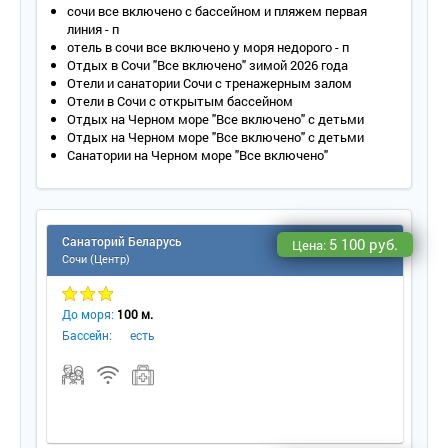
Санузел – два санузла: умывальник, зеркало, унитаз, биде,
сочи все включено с бассейном и пляжем первая
ванна, косметическое увеличивающее зеркало, фен,
линия - п
полотенцесушитель, косметические принадлежности,
отель в сочи все включено у моря недорого - п
полотенца, халат, тапочки; во втором – умывальник,
Отдых в Сочи "Все включено" зимой 2026 года
зеркало, унитаз, душ с поддоном, полотенца, халат
Отели и санатории Сочи с тренажерным залом
косметические принадлежности.
Отели в Сочи с открытым бассейном
Wi - Fi .
Отдых на Черном море "Все включено" с детьми
Сервис:
Отдых на Черном море "Все включено" с детьми
Санатории на Черном море "Все включено"
- уборка номера – ежедневно;
- смена белья – 1 раз в 3 дня;
- смена полотенец – 1 раз в 3 дня.
Санаторий Беларусь
5 100 руб.
Цена:
Сочи (Центр)
До моря:
100 м.
Бассейн:
есть