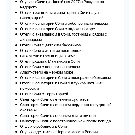
Отдых в Сочи на Новый год 2027 и Рождество
Санузел – умывальник, зеркало, унитаз, душ с поддоном,
недорого
косметическое увеличивающее зеркало, фен,
Отели, гостиницы и санатории в Сочи на ул.
полотенцесушитель, косметические принадлежности,
Виноградной
полотенца, халат, тапочки.
Отели и санатории Сочи с собственным пляжем
Wi - Fi .
Отели и санатории Сочи с видом на море
Сервис:
Отели с аквапарком в Сочи, гостиницы рядом с
- уборка номера – ежедневно;
аквапарком
- смена белья – 1 раз в 3 дня;
Отели Сочи с детским бассейном
- смена полотенец – 1 раз в 3 дня.
Отели Сочи с детской площадкой
СПА отели и гостиницы в Сочи
2-местный 3-комнатный «Люкс» 2-ой объект
Отели рядом с Мамайкой в Сочи
Количество основных мест – 2.
Отели Сочи с полным пансионом
Дополнительное место – 1-2.
Апарт-отели на Черном море
Площадь – 80 кв.м.
Отели и санатории в Сочи с номерами с балконом
Балкон – да.
Отели и санатории в Сочи с двухкомнатными
Мебель – одна двуспальная кровать, прикроватные
номерами
тумбочки, туалетный столик, зеркало в каждой спальне (в
Отели Сочи с территорией
номере две спальни), шкаф, стул, журнальный столик,
Санатории Сочи с лечением суставов
мягкие диваны в гостиной, комод.
Санатории Сочи с лечением сердечно-сосудистой
Оборудование – кондиционер, телевизор, телефон,
системы
холодильник, электрочайник и набор посуды, сейф.
Санатории Сочи с лечением жкт и печени
Покрытие пола – ковровое покрытие.
Санатории Сочи с восстановлением после ковида
Санузел – умывальник, зеркало, унитаз, душ с поддоном,
Отдых с ребенком в Сочи
косметическое увеличивающее зеркало, фен,
Отдых с детьми на Черном море в России