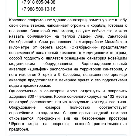
+7 918 605-04-88
+7 988 500-13-16
Красивое современное здание санатория, взметнувшее к небу
свои семь этажей, напоминает огромный корабль, готовый к
плаванию. Санаторий ещё молод, но уже сейчас его можно
назвать бриллиантом на тёплой ладони Сочи. Санаторий
Октябрьский в Сочи расположен в микрорайоне Мамайка, в
километре от берега моря. «Октябрьский» представляет
современный санаторный комплекс с медицинским центром,
особой гордостью является оснащение санатория новейшим
медицинским оборудованием. Водно-оздоровительный
аквапарк «Дельфин» расположен на территории санатория, у
него имеются 3-горки и 3- бассейна, великолепное зрелище
аквапарк представляет в вечернее время с его подсветками
воды и прожекторами.
Одновременно в санатории могут отдохнуть и поправить
здоровье 300 - человек. Кроме основного корпуса на 132 места
санаторий располагает пятью корпусами коттеджного типа.
Оборудование номеров полностью соответствует
европейским стандартам. C просторных лоджий номеров
открывается прекрасный вид на безбрежные просторы
Чёрного моря, на покрытые пышной растительностью
предгорья.