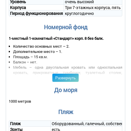
Уровень
очень высокий
Корпуса
Три 7-этажных корпуса, пять 2-э
Период функционирования
круглогодично
Номерной фонд
1-местный 1-комнатный «Стандарт» корп. 8 без балк.
Количество основных мест – 2.
Дополнительное место – 1.
Площадь – 15 кв.м.
Балкон – нет.
Мебель – одна двуспальная кровать или односпальная
кровать, прикроватные тумбочки, туалетный столик,
Развернуть
зеркало, шкаф, стул, журнальный столик.
Оборудование – кондиционер, телевизор, телефон,
холодильник, электрочайник и набор посуды, сейф.
До моря
Покрытие пола – ковровое покрытие.
Санузел – умывальник, зеркало, унитаз, душ с поддоном,
1000 метров
косметическое увеличивающее зеркало, фен,
полотенцесушитель, косметические принадлежности,
Пляж
полотенца, халат, тапочки.
Wi - Fi .
Пляж
Оборудованный, галечный, собственный
Сервис:
Зонты
есть