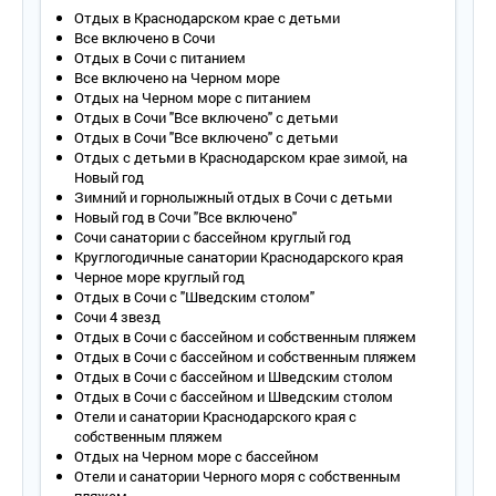
полотенцесушитель, косметические принадлежности,
Отдых в Краснодарском крае с детьми
полотенца, халат, тапочки.
Все включено в Сочи
Wi - Fi .
Отдых в Сочи с питанием
Сервис:
Все включено на Черном море
- уборка номера – ежедневно;
Отдых на Черном море с питанием
- смена белья – 1 раз в 3 дня;
Отдых в Сочи "Все включено" с детьми
- смена полотенец – 1 раз в 3 дня.
Отдых в Сочи "Все включено" с детьми
Отдых с детьми в Краснодарском крае зимой, на
2-местный 2-комнатный «Апартамент»
Новый год
Количество основных мест – 2.
Зимний и горнолыжный отдых в Сочи с детьми
Дополнительное место – 1-2.
Новый год в Сочи "Все включено"
Площадь – 79 кв.м.
Сочи санатории с бассейном круглый год
Балкон – нет.
Круглогодичные санатории Краснодарского края
Мебель – одна двуспальная кровать, прикроватные
Черное море круглый год
тумбочки, туалетный столик, зеркало в каждой спальне (в
Отдых в Сочи с "Шведским столом"
номере две спальни), шкаф, стул, журнальный столик,
Сочи 4 звезд
мягкие диваны в гостиной, комод, обеденный стол и стулья,
Отдых в Сочи с бассейном и собственным пляжем
кухонная мебель с посудой и техникой.
Отдых в Сочи с бассейном и собственным пляжем
Оборудование – кондиционер, телевизор, телефон,
Отдых в Сочи с бассейном и Шведским столом
холодильник, электрочайник и набор посуды, сейф.
Отдых в Сочи с бассейном и Шведским столом
Покрытие пола – ковровое покрытие.
Отели и санатории Краснодарского края с
Санузел – умывальник, зеркало, унитаз, душ с поддоном,
собственным пляжем
косметическое увеличивающее зеркало, фен,
Отдых на Черном море с бассейном
полотенцесушитель, косметические принадлежности,
Отели и санатории Черного моря с собственным
полотенца, халат, тапочки.